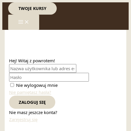
Przejdź
TWOJE KURSY
do
treści
Hej! Witaj z powrotem!
Nie wylogowuj mnie
Nie pamiętasz hasła?
ZALOGUJ SIĘ
Nie masz jeszcze konta?
Zarejestruj się